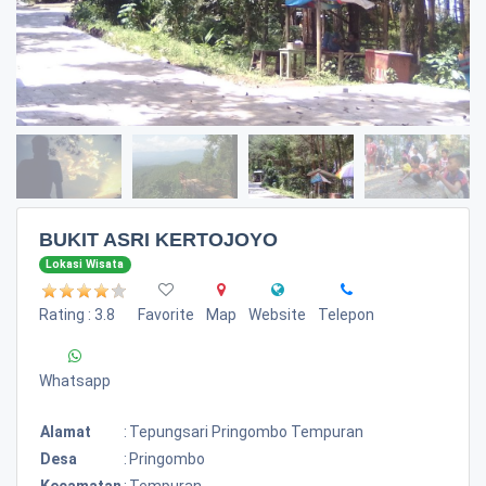
BUKIT ASRI KERTOJOYO
Lokasi Wisata
Rating : 3.8
Favorite
Map
Website
Telepon
Whatsapp
Alamat
:
Tepungsari Pringombo Tempuran
Desa
:
Pringombo
Kecamatan
:
Tempuran