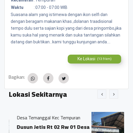
Waktu
:
07:00 - 07:00 WIB
Suasana alam yang istimewa dengan ikon selfi dan
dengan beragam makanan khas ,dolanan traadisional
tempo dulu serta sajian kopi yang dari desa pringombo,jika
kamu suka hal yang menarik dan suka tantangan silahkan
datang dan buktikan...kami tunggu kunjungan anda....
Ke Lokasi
(13.9 km)
Bagikan:
Lokasi Sekitarnya
 Kec Tempuran
BALAI DESA KRINJING
t 02 Rw 01 Desa
DUSUN GEJIWAN DES