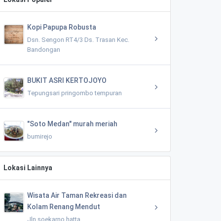
Kopi Papupa Robusta
Dsn. Sengon RT4/3 Ds. Trasan Kec.
Bandongan
BUKIT ASRI KERTOJOYO
Tepungsari pringombo tempuran
"Soto Medan" murah meriah
bumirejo
Lokasi Lainnya
Wisata Air Taman Rekreasi dan
Kolam Renang Mendut
Jln soekarno hatta