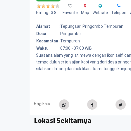
Rating : 3.8
Favorite
Map
Website
Telepon
Alamat
:
Tepungsari Pringombo Tempuran
Desa
:
Pringombo
Kecamatan
:
Tempuran
Waktu
:
07:00 - 07:00 WIB
Suasana alam yang istimewa dengan ikon selfi da
tempo dulu serta sajian kopi yang dari desa pring
silahkan datang dan buktikan...kami tunggu kunjung
Bagikan:
Lokasi Sekitarnya