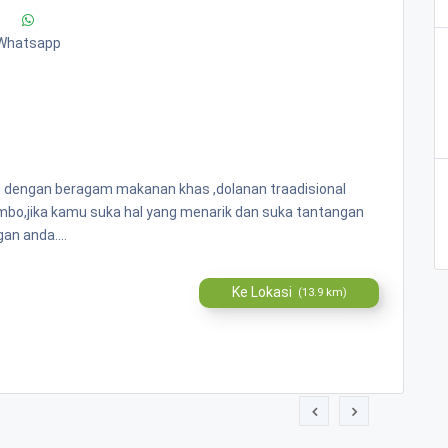
Whatsapp
n dengan beragam makanan khas ,dolanan traadisional
ombo,jika kamu suka hal yang menarik dan suka tantangan
an anda....
Ke Lokasi
(13.9 km)