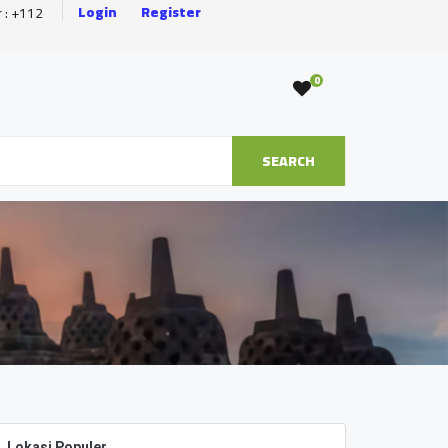
Login
Register
r : +112
0
SEARCH
Lokasi Populer