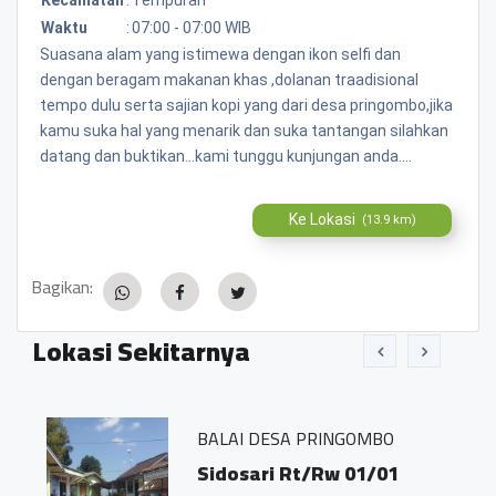
Waktu
:
07:00 - 07:00 WIB
Suasana alam yang istimewa dengan ikon selfi dan
dengan beragam makanan khas ,dolanan traadisional
tempo dulu serta sajian kopi yang dari desa pringombo,jika
kamu suka hal yang menarik dan suka tantangan silahkan
datang dan buktikan...kami tunggu kunjungan anda....
Ke Lokasi
(13.9 km)
Bagikan:
Lokasi Sekitarnya
BALAI DESA PRINGOMBO
Sidosari Rt/Rw 01/01