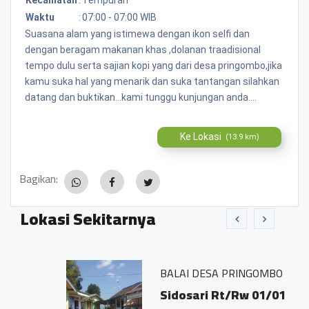
Waktu
:
07:00 - 07:00 WIB
Suasana alam yang istimewa dengan ikon selfi dan
dengan beragam makanan khas ,dolanan traadisional
tempo dulu serta sajian kopi yang dari desa pringombo,jika
kamu suka hal yang menarik dan suka tantangan silahkan
datang dan buktikan...kami tunggu kunjungan anda....
Ke Lokasi
(13.9 km)
Bagikan:
Lokasi Sekitarnya
BALAI DESA PRINGOMBO
Sidosari Rt/Rw 01/01