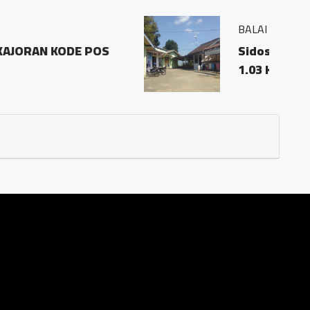
1 pringombo tempuran magelang.56161