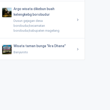
Argo wisata dikebun buah
kelengkebg borobudur
Dusun gejagan desa
borobudur,kecamatan
borobudur,kabupaten magelang
Wisata taman bunga "Ara Dhana"
Banyuroto