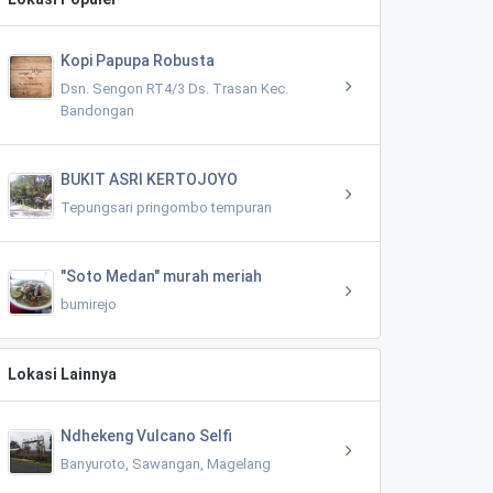
Kopi Papupa Robusta
Dsn. Sengon RT4/3 Ds. Trasan Kec.
Bandongan
BUKIT ASRI KERTOJOYO
Tepungsari pringombo tempuran
"Soto Medan" murah meriah
bumirejo
Lokasi Lainnya
Ndhekeng Vulcano Selfi
Banyuroto, Sawangan, Magelang