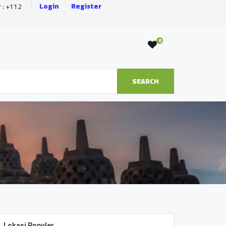
Login
Register
r : +112
0
SEARCH
Lokasi Populer