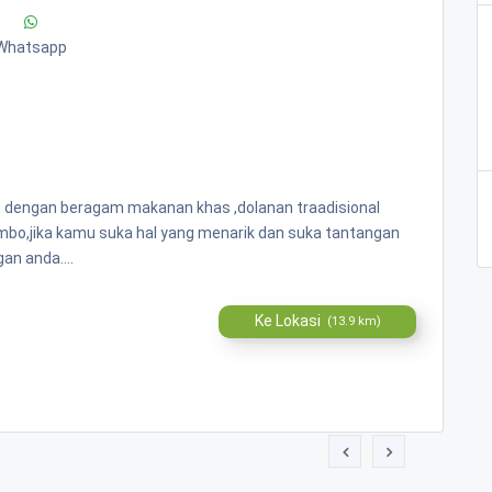
Whatsapp
n dengan beragam makanan khas ,dolanan traadisional
ombo,jika kamu suka hal yang menarik dan suka tantangan
an anda....
Ke Lokasi
(13.9 km)