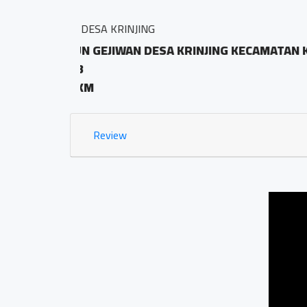
BALAI DESA PRINGOMBO
 KODE POS
Sidosari Rt/Rw 01/0
1.03 KM
Review