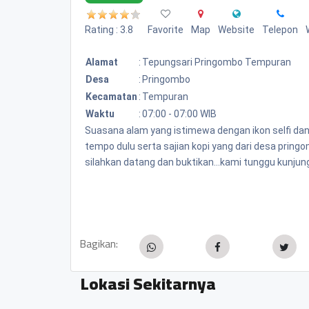
Rating : 3.8
Favorite
Map
Website
Telepon
Alamat
:
Tepungsari Pringombo Tempuran
Desa
:
Pringombo
Kecamatan
:
Tempuran
Waktu
:
07:00 - 07:00 WIB
Suasana alam yang istimewa dengan ikon selfi da
tempo dulu serta sajian kopi yang dari desa pring
silahkan datang dan buktikan...kami tunggu kunjung
Bagikan:
Lokasi Sekitarnya