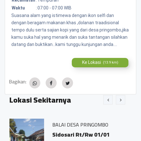
Waktu
:
07:00 - 07:00 WIB
Suasana alam yang istimewa dengan ikon selfi dan
dengan beragam makanan khas ,dolanan traadisional
tempo dulu serta sajian kopi yang dari desa pringombo,jika
kamu suka hal yang menarik dan suka tantangan silahkan
datang dan buktikan...kami tunggu kunjungan anda....
Ke Lokasi
(13.9 km)
Bagikan:
Lokasi Sekitarnya
BALAI DESA PRINGOMBO
Sidosari Rt/Rw 01/01