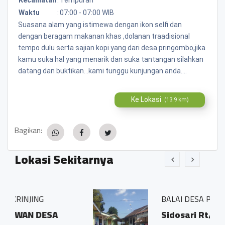
Waktu
:
07:00 - 07:00 WIB
Suasana alam yang istimewa dengan ikon selfi dan
dengan beragam makanan khas ,dolanan traadisional
tempo dulu serta sajian kopi yang dari desa pringombo,jika
kamu suka hal yang menarik dan suka tantangan silahkan
datang dan buktikan...kami tunggu kunjungan anda....
Ke Lokasi
(13.9 km)
Bagikan:
Lokasi Sekitarnya
BALAI DESA PRINGOMBO
Sidosari Rt/Rw 01/01