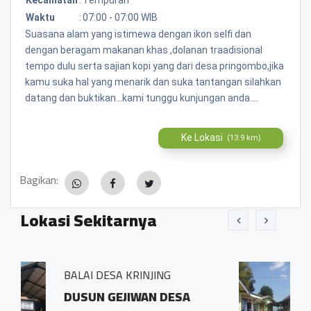
Waktu
:
07:00 - 07:00 WIB
Suasana alam yang istimewa dengan ikon selfi dan
dengan beragam makanan khas ,dolanan traadisional
tempo dulu serta sajian kopi yang dari desa pringombo,jika
kamu suka hal yang menarik dan suka tantangan silahkan
datang dan buktikan...kami tunggu kunjungan anda....
Ke Lokasi
(13.9 km)
Bagikan:
Lokasi Sekitarnya
NJING
BALAI DESA PRINGOMB
AN DESA
Sidosari Rt/Rw 01/0