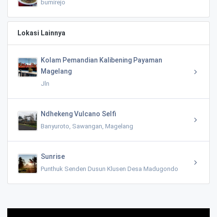
bumirejo
Lokasi Lainnya
Kolam Pemandian Kalibening Payaman
Magelang
Jln
Ndhekeng Vulcano Selfi
Banyuroto, Sawangan, Magelang
Sunrise
Punthuk Senden Dusun Klusen Desa Madugondo