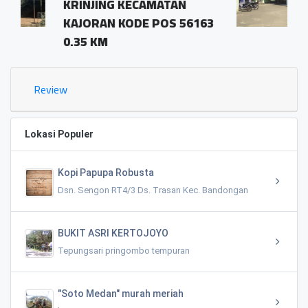
CAMATAN
pringombo tempura
E POS 56163
magelang.56161
1.03 KM
Review
Lokasi Populer
Kopi Papupa Robusta
Dsn. Sengon RT4/3 Ds. Trasan Kec. Bandongan
BUKIT ASRI KERTOJOYO
Tepungsari pringombo tempuran
"Soto Medan" murah meriah