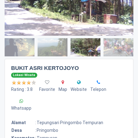
BUKIT ASRI KERTOJOYO
Lokasi Wisata
Rating : 3.8
Favorite
Map
Website
Telepon
Whatsapp
Alamat
:
Tepungsari Pringombo Tempuran
Desa
:
Pringombo
Kecamatan
:
Tempuran