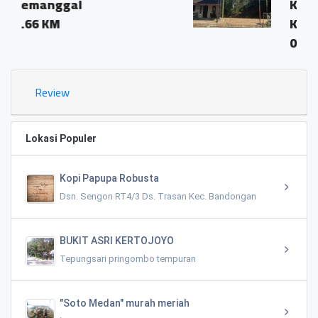
KRINJING KECAMATAN
KAJORAN KODE POS 561
0.35 KM
Review
Lokasi Populer
Kopi Papupa Robusta
Dsn. Sengon RT4/3 Ds. Trasan Kec. Bandongan
BUKIT ASRI KERTOJOYO
Tepungsari pringombo tempuran
"Soto Medan" murah meriah