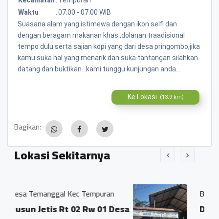
Waktu
:
07:00 - 07:00 WIB
Suasana alam yang istimewa dengan ikon selfi dan
dengan beragam makanan khas ,dolanan traadisional
tempo dulu serta sajian kopi yang dari desa pringombo,jika
kamu suka hal yang menarik dan suka tantangan silahkan
datang dan buktikan...kami tunggu kunjungan anda....
Ke Lokasi
(13.9 km)
Bagikan:
Lokasi Sekitarnya
c Tempuran
BALAI DESA KRINJING
02 Rw 01 Desa
DUSUN GEJIWAN DESA