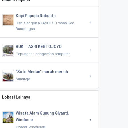
Kopi Papupa Robusta
Dsn. Sengon RT4/3 Ds. Trasan Kec.
Bandongan
BUKIT ASRI KERTOJOYO
Tepungsari pringombo tempuran
"Soto Medan" murah meriah
bumirejo
Lokasi Lainnya
Wisata Alam Gunung Giyanti,
Windusari
Giyanti, Windusari