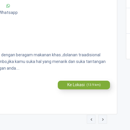
Whatsapp
n dengan beragam makanan khas ,dolanan traadisional
ombo,jika kamu suka hal yang menarik dan suka tantangan
an anda....
Ke Lokasi
(13.9 km)