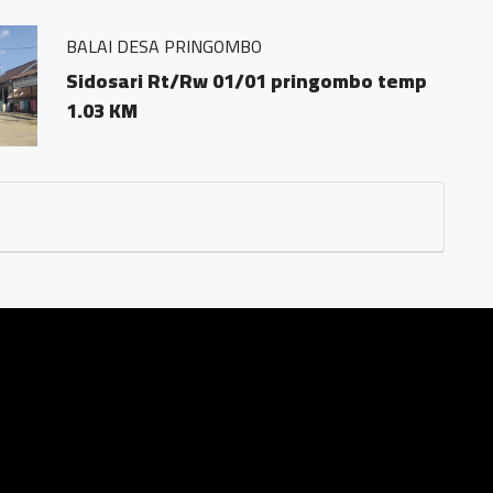
 pringombo tempuran magelang.56161