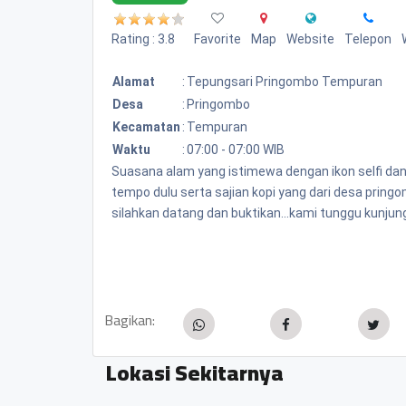
Rating : 3.8
Favorite
Map
Website
Telepon
Alamat
:
Tepungsari Pringombo Tempuran
Desa
:
Pringombo
Kecamatan
:
Tempuran
Waktu
:
07:00 - 07:00 WIB
Suasana alam yang istimewa dengan ikon selfi da
tempo dulu serta sajian kopi yang dari desa pring
silahkan datang dan buktikan...kami tunggu kunjung
Bagikan:
Lokasi Sekitarnya