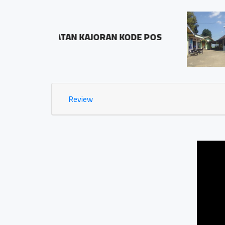
BALAI DESA PRINGOMBO
ODE POS
Sidosari Rt/Rw 01/01
1.03 KM
Review