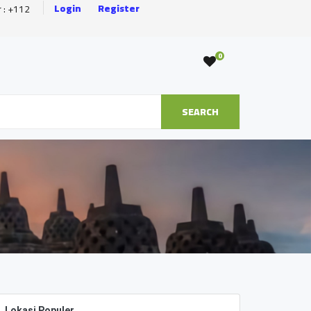
Login
Register
r : +112
0
SEARCH
Lokasi Populer