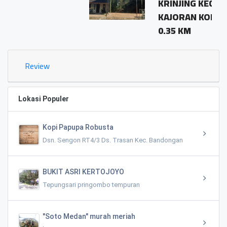
KRINJING KECAMATAN
KAJORAN KODE POS 56163
0.35 KM
Review
Lokasi Populer
Kopi Papupa Robusta
Dsn. Sengon RT4/3 Ds. Trasan Kec. Bandongan
BUKIT ASRI KERTOJOYO
Tepungsari pringombo tempuran
"Soto Medan" murah meriah