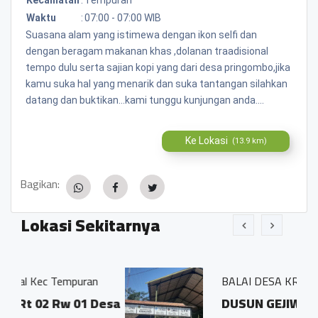
Waktu
:
07:00 - 07:00 WIB
Suasana alam yang istimewa dengan ikon selfi dan
dengan beragam makanan khas ,dolanan traadisional
tempo dulu serta sajian kopi yang dari desa pringombo,jika
kamu suka hal yang menarik dan suka tantangan silahkan
datang dan buktikan...kami tunggu kunjungan anda....
Ke Lokasi
(13.9 km)
Bagikan:
Lokasi Sekitarnya
puran
BALAI DESA KRINJING
 01 Desa
DUSUN GEJIWAN DESA