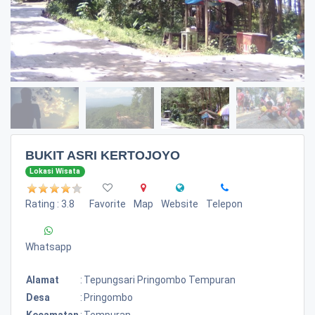
BUKIT ASRI KERTOJOYO
Lokasi Wisata
Rating : 3.8
Favorite
Map
Website
Telepon
Whatsapp
Alamat
:
Tepungsari Pringombo Tempuran
Desa
:
Pringombo
Kecamatan
:
Tempuran