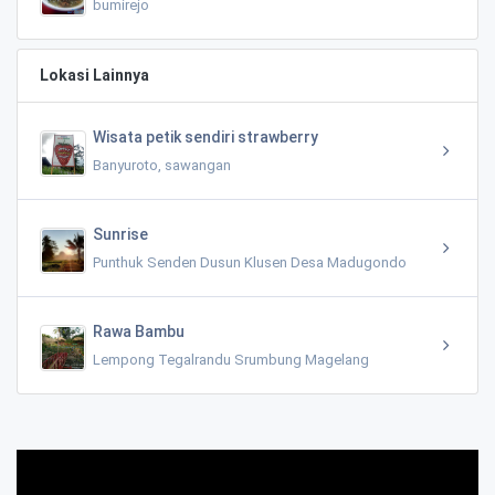
bumirejo
Lokasi Lainnya
Wisata petik sendiri strawberry
Banyuroto, sawangan
Sunrise
Punthuk Senden Dusun Klusen Desa Madugondo
Rawa Bambu
Lempong Tegalrandu Srumbung Magelang