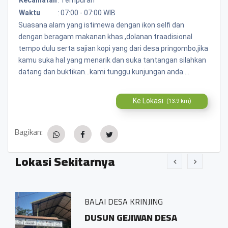
Waktu
:
07:00 - 07:00 WIB
Suasana alam yang istimewa dengan ikon selfi dan
dengan beragam makanan khas ,dolanan traadisional
tempo dulu serta sajian kopi yang dari desa pringombo,jika
kamu suka hal yang menarik dan suka tantangan silahkan
datang dan buktikan...kami tunggu kunjungan anda....
Ke Lokasi
(13.9 km)
Bagikan:
Lokasi Sekitarnya
BALAI DESA KRINJING
esa
DUSUN GEJIWAN DESA