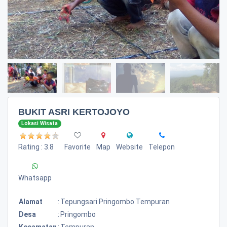
BUKIT ASRI KERTOJOYO
Lokasi Wisata
Rating : 3.8
Favorite
Map
Website
Telepon
Whatsapp
Alamat
:
Tepungsari Pringombo Tempuran
Desa
:
Pringombo
Kecamatan
:
Tempuran