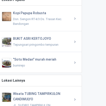
Kopi Papupa Robusta
Dsn. Sengon RT4/3 Ds. Trasan Kec.
Bandongan
BUKIT ASRI KERTOJOYO
Tepungsari pringombo tempuran
"Soto Medan" murah meriah
bumirejo
Lokasi Lainnya
Wisata TUBING TAMPIRKULON
CANDIMULYO
JL. SUDIRO TAMPIRKULON