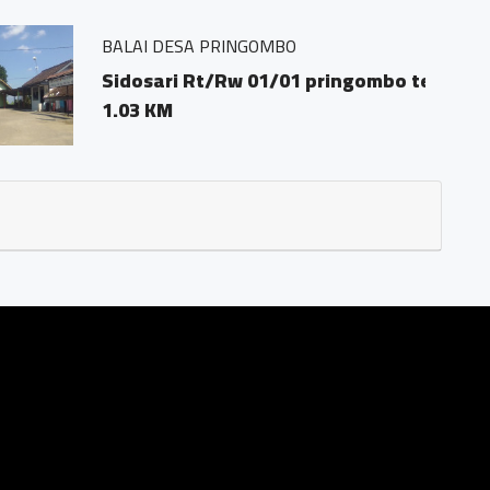
 pringombo tempuran magelang.56161