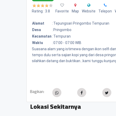
Rating : 3.8
Favorite
Map
Website
Telepon
Alamat
:
Tepungsari Pringombo Tempuran
Desa
:
Pringombo
Kecamatan
:
Tempuran
Waktu
:
07:00 - 07:00 WIB
Suasana alam yang istimewa dengan ikon selfi da
tempo dulu serta sajian kopi yang dari desa pring
silahkan datang dan buktikan...kami tunggu kunjung
Bagikan:
Lokasi Sekitarnya