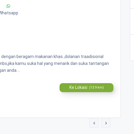
Whatsapp
n dengan beragam makanan khas ,dolanan traadisional
ombo,jika kamu suka hal yang menarik dan suka tantangan
an anda....
Ke Lokasi
(13.9 km)