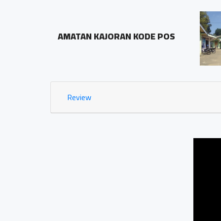
BALAI DESA PRINGOMBO
ODE POS
Sidosari Rt/Rw 01/01
1.03 KM
Review