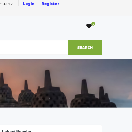
Login
Register
r : +112
0
SEARCH
Lokasi Populer