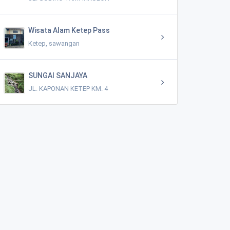
Wisata Alam Ketep Pass
Ketep, sawangan
SUNGAI SANJAYA
JL. KAPONAN KETEP KM. 4