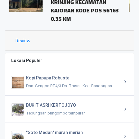
INJING KECAMATAN
pringomb
JORAN KODE POS 56163
magelang
35 KM
1.03 KM
Review
Lokasi Populer
Kopi Papupa Robusta
Dsn. Sengon RT4/3 Ds. Trasan Kec. Bandongan
BUKIT ASRI KERTOJOYO
Tepungsari pringombo tempuran
"Soto Medan" murah meriah