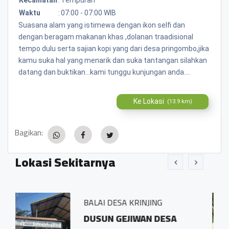
Waktu
:
07:00 - 07:00 WIB
Suasana alam yang istimewa dengan ikon selfi dan
dengan beragam makanan khas ,dolanan traadisional
tempo dulu serta sajian kopi yang dari desa pringombo,jika
kamu suka hal yang menarik dan suka tantangan silahkan
datang dan buktikan...kami tunggu kunjungan anda....
Ke Lokasi
(13.9 km)
Bagikan:
Lokasi Sekitarnya
AI DESA KRINJING
BALAI DES
SUN GEJIWAN DESA
Sidosari 