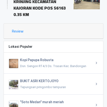
AN
pringombo tempuran
 56163
magelang.56161
1.03 KM
Review
Lokasi Populer
Kopi Papupa Robusta
Dsn. Sengon RT4/3 Ds. Trasan Kec. Bandongan
BUKIT ASRI KERTOJOYO
Tepungsari pringombo tempuran
"Soto Medan" murah meriah