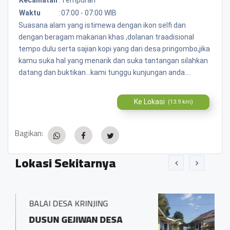
Waktu
:
07:00 - 07:00 WIB
Suasana alam yang istimewa dengan ikon selfi dan
dengan beragam makanan khas ,dolanan traadisional
tempo dulu serta sajian kopi yang dari desa pringombo,jika
kamu suka hal yang menarik dan suka tantangan silahkan
datang dan buktikan...kami tunggu kunjungan anda....
Ke Lokasi
(13.9 km)
Bagikan:
Lokasi Sekitarnya
BALAI DESA PRINGOMBO
ESA
Sidosari Rt/Rw 01/01