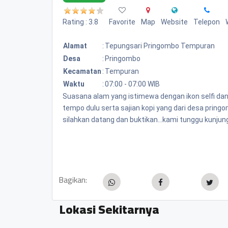
Rating : 3.8
Favorite
Map
Website
Telepon
Alamat
:
Tepungsari Pringombo Tempuran
Desa
:
Pringombo
Kecamatan
:
Tempuran
Waktu
:
07:00 - 07:00 WIB
Suasana alam yang istimewa dengan ikon selfi da
tempo dulu serta sajian kopi yang dari desa pring
silahkan datang dan buktikan...kami tunggu kunjung
Bagikan:
Lokasi Sekitarnya