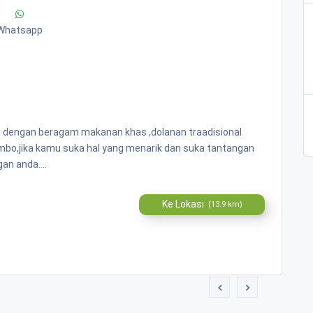
Whatsapp
n dengan beragam makanan khas ,dolanan traadisional
ombo,jika kamu suka hal yang menarik dan suka tantangan
an anda....
Ke Lokasi
(13.9 km)