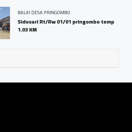
 pringombo tempuran magelang.56161