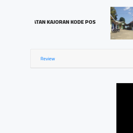
BALAI DESA PRINGOMBO
ODE POS
Sidosari Rt/Rw 01/01
1.03 KM
Review