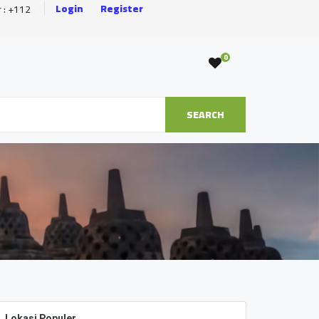
Login
Register
r : +112
0
SEARCH
Lokasi Populer