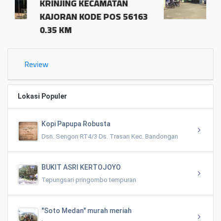
AMATAN
pringombo tempura
 POS 56163
magelang.56161
1.03 KM
Review
Lokasi Populer
Kopi Papupa Robusta
Dsn. Sengon RT4/3 Ds. Trasan Kec. Bandongan
BUKIT ASRI KERTOJOYO
Tepungsari pringombo tempuran
"Soto Medan" murah meriah