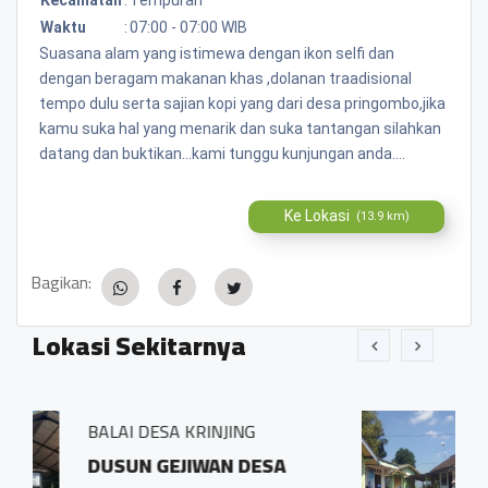
Waktu
:
07:00 - 07:00 WIB
Suasana alam yang istimewa dengan ikon selfi dan
dengan beragam makanan khas ,dolanan traadisional
tempo dulu serta sajian kopi yang dari desa pringombo,jika
kamu suka hal yang menarik dan suka tantangan silahkan
datang dan buktikan...kami tunggu kunjungan anda....
Ke Lokasi
(13.9 km)
Bagikan:
Lokasi Sekitarnya
NJING
BALAI DESA PRINGOMBO
N DESA
Sidosari Rt/Rw 01/0