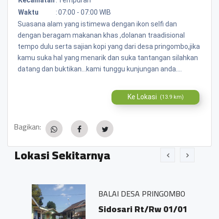
Waktu
:
07:00 - 07:00 WIB
Suasana alam yang istimewa dengan ikon selfi dan
dengan beragam makanan khas ,dolanan traadisional
tempo dulu serta sajian kopi yang dari desa pringombo,jika
kamu suka hal yang menarik dan suka tantangan silahkan
datang dan buktikan...kami tunggu kunjungan anda....
Ke Lokasi
(13.9 km)
Bagikan:
Lokasi Sekitarnya
BALAI DESA PRINGOMBO
Sidosari Rt/Rw 01/01