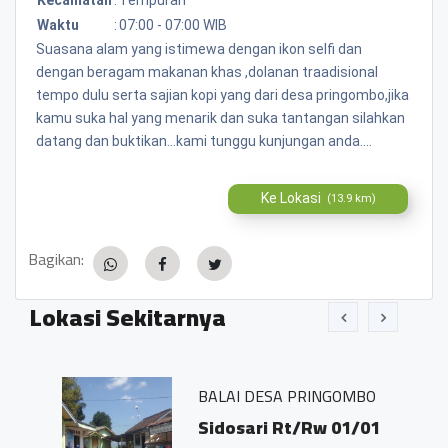
Waktu
:
07:00 - 07:00 WIB
Suasana alam yang istimewa dengan ikon selfi dan
dengan beragam makanan khas ,dolanan traadisional
tempo dulu serta sajian kopi yang dari desa pringombo,jika
kamu suka hal yang menarik dan suka tantangan silahkan
datang dan buktikan...kami tunggu kunjungan anda....
Ke Lokasi
(13.9 km)
Bagikan:
Lokasi Sekitarnya
BALAI DESA PRINGOMBO
Sidosari Rt/Rw 01/01