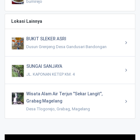
bumirejo
Lokasi Lainnya
BUKIT SLEKER ASRI
Dusun Grenjeng Desa Gandusari Bandongan
SUNGAI SANJAYA
JL. KAPONAN KETEP KM. 4
Wisata Alam Air Terjun "Sekar Langit",
Grabag Magelang
Desa Tlogorejo, Grabag, Magelang