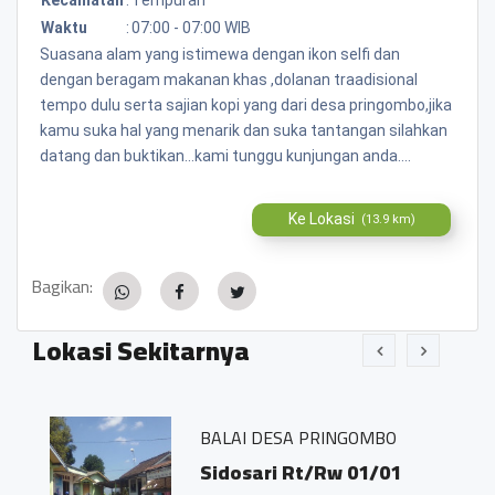
Waktu
:
07:00 - 07:00 WIB
Suasana alam yang istimewa dengan ikon selfi dan
dengan beragam makanan khas ,dolanan traadisional
tempo dulu serta sajian kopi yang dari desa pringombo,jika
kamu suka hal yang menarik dan suka tantangan silahkan
datang dan buktikan...kami tunggu kunjungan anda....
Ke Lokasi
(13.9 km)
Bagikan:
Lokasi Sekitarnya
BALAI DESA PRINGOMBO
Sidosari Rt/Rw 01/01