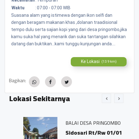
Waktu
:
07:00 - 07:00 WIB
Suasana alam yang istimewa dengan ikon selfi dan
dengan beragam makanan khas ,dolanan traadisional
tempo dulu serta sajian kopi yang dari desa pringombo,jika
kamu suka hal yang menarik dan suka tantangan silahkan
datang dan buktikan...kami tunggu kunjungan anda....
Ke Lokasi
(13.9 km)
Bagikan:
Lokasi Sekitarnya
BALAI DESA PRINGOMBO
Sidosari Rt/Rw 01/01