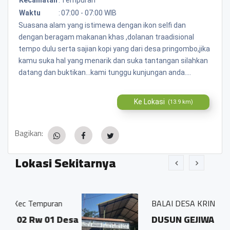
Waktu
:
07:00 - 07:00 WIB
Suasana alam yang istimewa dengan ikon selfi dan
dengan beragam makanan khas ,dolanan traadisional
tempo dulu serta sajian kopi yang dari desa pringombo,jika
kamu suka hal yang menarik dan suka tantangan silahkan
datang dan buktikan...kami tunggu kunjungan anda....
Ke Lokasi
(13.9 km)
Bagikan:
Lokasi Sekitarnya
uran
BALAI DESA KRINJING
01 Desa
DUSUN GEJIWAN DESA