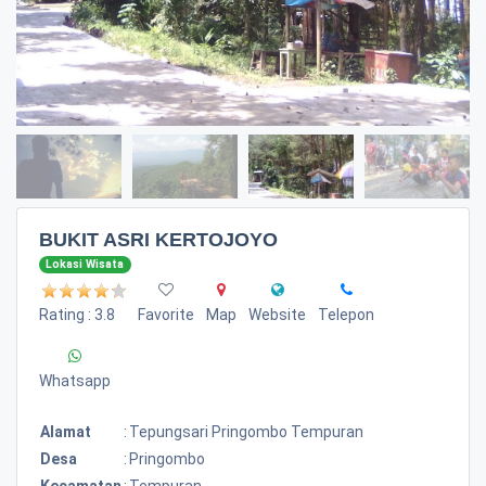
BUKIT ASRI KERTOJOYO
Lokasi Wisata
Rating : 3.8
Favorite
Map
Website
Telepon
Whatsapp
Alamat
:
Tepungsari Pringombo Tempuran
Desa
:
Pringombo
Kecamatan
:
Tempuran