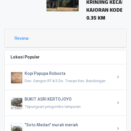
KRINJING KECAMATAN
KAJORAN KODE POS 56163
0.35 KM
Review
Lokasi Populer
Kopi Papupa Robusta
Dsn. Sengon RT4/3 Ds. Trasan Kec. Bandongan
BUKIT ASRI KERTOJOYO
Tepungsari pringombo tempuran
"Soto Medan" murah meriah