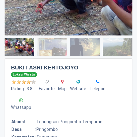
BUKIT ASRI KERTOJOYO
Lokasi Wisata
Rating : 3.8
Favorite
Map
Website
Telepon
Whatsapp
Alamat
:
Tepungsari Pringombo Tempuran
Desa
:
Pringombo
Kecamatan
:
Tempuran