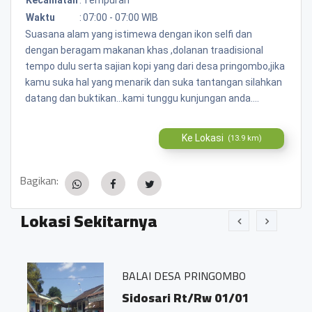
Waktu
:
07:00 - 07:00 WIB
Suasana alam yang istimewa dengan ikon selfi dan
dengan beragam makanan khas ,dolanan traadisional
tempo dulu serta sajian kopi yang dari desa pringombo,jika
kamu suka hal yang menarik dan suka tantangan silahkan
datang dan buktikan...kami tunggu kunjungan anda....
Ke Lokasi
(13.9 km)
Bagikan:
Lokasi Sekitarnya
BALAI DESA PRINGOMBO
Sidosari Rt/Rw 01/01