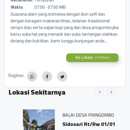
Waktu
:
07:00 - 07:00 WIB
Suasana alam yang istimewa dengan ikon selfi dan
dengan beragam makanan khas ,dolanan traadisional
tempo dulu serta sajian kopi yang dari desa pringombo,jika
kamu suka hal yang menarik dan suka tantangan silahkan
datang dan buktikan...kami tunggu kunjungan anda....
Ke Lokasi
(13.9 km)
Bagikan:
Lokasi Sekitarnya
BALAI DESA PRINGOMBO
Sidosari Rt/Rw 01/01