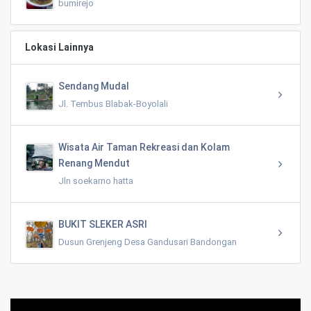
bumirejo
Lokasi Lainnya
Sendang Mudal
Jl. Tembus Blabak-Boyolali
Wisata Air Taman Rekreasi dan Kolam
Renang Mendut
Jln soekarno hatta
BUKIT SLEKER ASRI
Dusun Grenjeng Desa Gandusari Bandongan