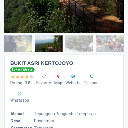
BUKIT ASRI KERTOJOYO
Lokasi Wisata
Rating : 3.8
Favorite
Map
Website
Telepon
Whatsapp
Alamat
:
Tepungsari Pringombo Tempuran
Desa
:
Pringombo
Kecamatan
:
Tempuran