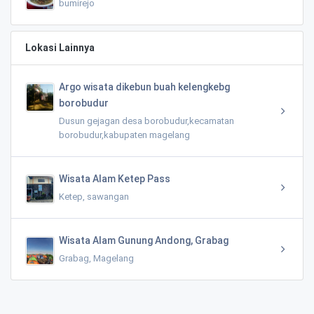
bumirejo
Lokasi Lainnya
Argo wisata dikebun buah kelengkebg
borobudur
Dusun gejagan desa borobudur,kecamatan
borobudur,kabupaten magelang
Wisata Alam Ketep Pass
Ketep, sawangan
Wisata Alam Gunung Andong, Grabag
Grabag, Magelang