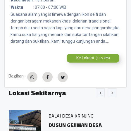
Waktu
:
07:00 - 07:00 WIB
Suasana alam yang istimewa dengan ikon selfi dan
dengan beragam makanan khas ,dolanan traadisional
tempo dulu serta sajian kopi yang dari desa pringombo,jika
kamu suka hal yang menarik dan suka tantangan silahkan
datang dan buktikan...kami tunggu kunjungan anda....
Ke Lokasi
(13.9 km)
Bagikan:
Lokasi Sekitarnya
BALAI DESA KRINJING
esa
DUSUN GEJIWAN DESA