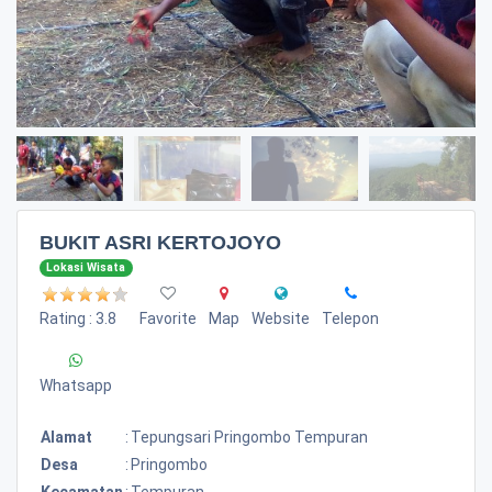
BUKIT ASRI KERTOJOYO
Lokasi Wisata
Rating : 3.8
Favorite
Map
Website
Telepon
Whatsapp
Alamat
:
Tepungsari Pringombo Tempuran
Desa
:
Pringombo
Kecamatan
:
Tempuran