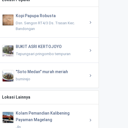
Kopi Papupa Robusta
Dsn. Sengon RT4/3 Ds. Trasan Kec.
Bandongan
BUKIT ASRI KERTOJOYO
Tepungsari pringombo tempuran
"Soto Medan" murah meriah
bumirejo
Lokasi Lainnya
Kolam Pemandian Kalibening
Payaman Magelang
Jln