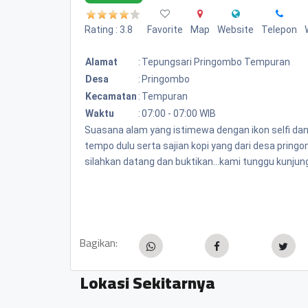
Rating : 3.8
Favorite
Map
Website
Telepon
Alamat
:
Tepungsari Pringombo Tempuran
Desa
:
Pringombo
Kecamatan
:
Tempuran
Waktu
:
07:00 - 07:00 WIB
Suasana alam yang istimewa dengan ikon selfi da
tempo dulu serta sajian kopi yang dari desa pring
silahkan datang dan buktikan...kami tunggu kunjung
Bagikan:
Lokasi Sekitarnya