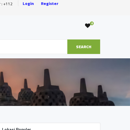
Login
Register
r : +112
0
SEARCH
Lokasi Populer