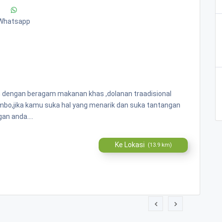
Whatsapp
n dengan beragam makanan khas ,dolanan traadisional
ombo,jika kamu suka hal yang menarik dan suka tantangan
an anda....
Ke Lokasi
(13.9 km)