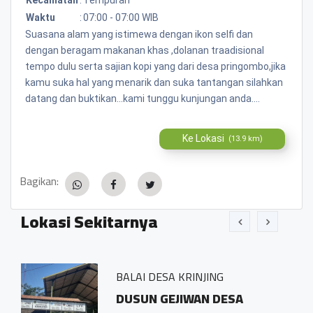
Waktu
:
07:00 - 07:00 WIB
Suasana alam yang istimewa dengan ikon selfi dan
dengan beragam makanan khas ,dolanan traadisional
tempo dulu serta sajian kopi yang dari desa pringombo,jika
kamu suka hal yang menarik dan suka tantangan silahkan
datang dan buktikan...kami tunggu kunjungan anda....
Ke Lokasi
(13.9 km)
Bagikan:
Lokasi Sekitarnya
BALAI DESA KRINJING
esa
DUSUN GEJIWAN DESA