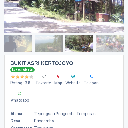
BUKIT ASRI KERTOJOYO
Lokasi Wisata
Rating : 3.8
Favorite
Map
Website
Telepon
Whatsapp
Alamat
:
Tepungsari Pringombo Tempuran
Desa
:
Pringombo
Kecamatan
:
Tempuran