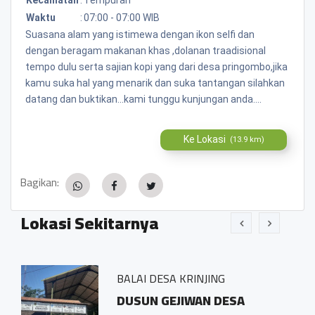
Waktu
:
07:00 - 07:00 WIB
Suasana alam yang istimewa dengan ikon selfi dan
dengan beragam makanan khas ,dolanan traadisional
tempo dulu serta sajian kopi yang dari desa pringombo,jika
kamu suka hal yang menarik dan suka tantangan silahkan
datang dan buktikan...kami tunggu kunjungan anda....
Ke Lokasi
(13.9 km)
Bagikan:
Lokasi Sekitarnya
BALAI DESA KRINJING
esa
DUSUN GEJIWAN DESA