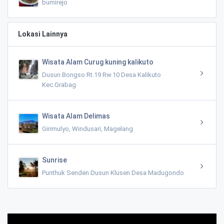
bumirejo
Lokasi Lainnya
Wisata Alam Curug kuning kalikuto
Dusun Bongso Rt.19 Rw.10 Desa Kalikuto
Kec.Grabag
Wisata Alam Delimas
Girimulyo, Windusari, Magelang
Sunrise
Punthuk Senden Dusun Klusen Desa Madugondo