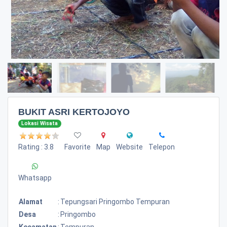
BUKIT ASRI KERTOJOYO
Lokasi Wisata
Rating : 3.8
Favorite
Map
Website
Telepon
Whatsapp
Alamat
:
Tepungsari Pringombo Tempuran
Desa
:
Pringombo
Kecamatan
:
Tempuran