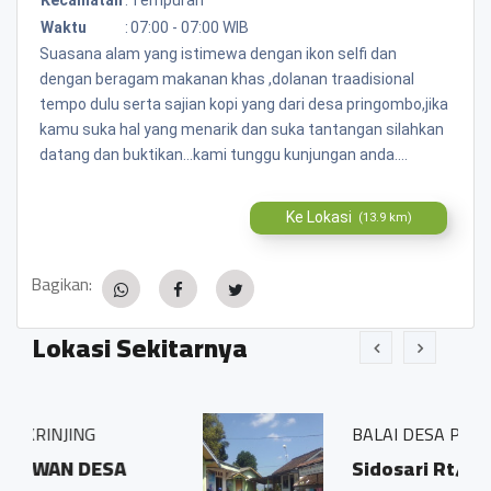
Waktu
:
07:00 - 07:00 WIB
Suasana alam yang istimewa dengan ikon selfi dan
dengan beragam makanan khas ,dolanan traadisional
tempo dulu serta sajian kopi yang dari desa pringombo,jika
kamu suka hal yang menarik dan suka tantangan silahkan
datang dan buktikan...kami tunggu kunjungan anda....
Ke Lokasi
(13.9 km)
Bagikan:
Lokasi Sekitarnya
BALAI DESA PRINGOMBO
Sidosari Rt/Rw 01/01