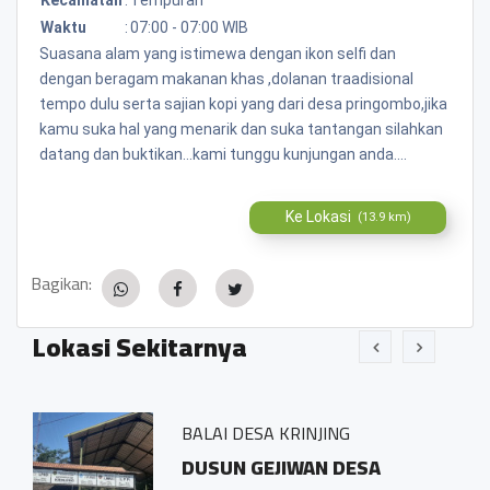
Waktu
:
07:00 - 07:00 WIB
Suasana alam yang istimewa dengan ikon selfi dan
dengan beragam makanan khas ,dolanan traadisional
tempo dulu serta sajian kopi yang dari desa pringombo,jika
kamu suka hal yang menarik dan suka tantangan silahkan
datang dan buktikan...kami tunggu kunjungan anda....
Ke Lokasi
(13.9 km)
Bagikan:
Lokasi Sekitarnya
BALAI DESA KRINJING
BAL
DUSUN GEJIWAN DESA
Sid