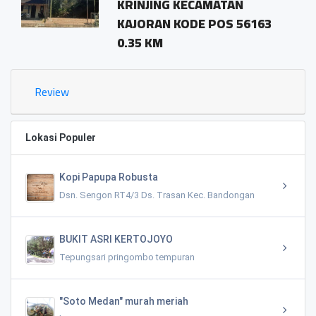
KRINJING KECAMATAN
pr
KAJORAN KODE POS 56163
ma
0.35 KM
1.0
Review
Lokasi Populer
Kopi Papupa Robusta
Dsn. Sengon RT4/3 Ds. Trasan Kec. Bandongan
BUKIT ASRI KERTOJOYO
Tepungsari pringombo tempuran
"Soto Medan" murah meriah