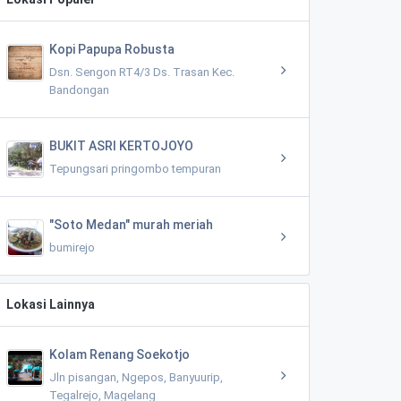
Kopi Papupa Robusta
Dsn. Sengon RT4/3 Ds. Trasan Kec.
Bandongan
BUKIT ASRI KERTOJOYO
Tepungsari pringombo tempuran
"Soto Medan" murah meriah
bumirejo
Lokasi Lainnya
Kolam Renang Soekotjo
Jln pisangan, Ngepos, Banyuurip,
Tegalrejo, Magelang