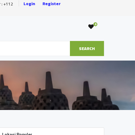
Login
Register
r : +112
0
SEARCH
Lokasi Populer