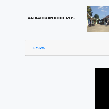
BALAI DESA PRINGOMBO
KODE POS
Sidosari Rt/Rw 01/01
1.03 KM
Review