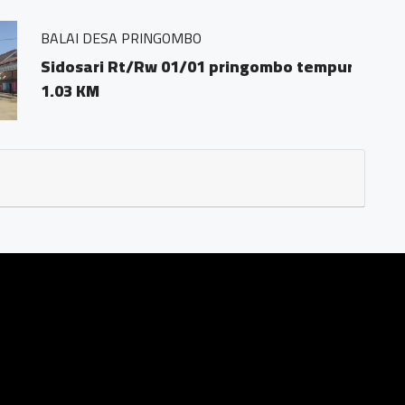
 pringombo tempuran magelang.56161