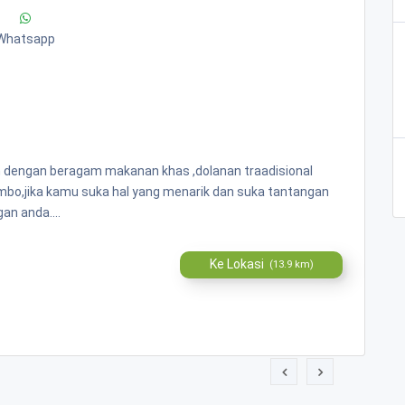
Whatsapp
n dengan beragam makanan khas ,dolanan traadisional
ombo,jika kamu suka hal yang menarik dan suka tantangan
an anda....
Ke Lokasi
(13.9 km)