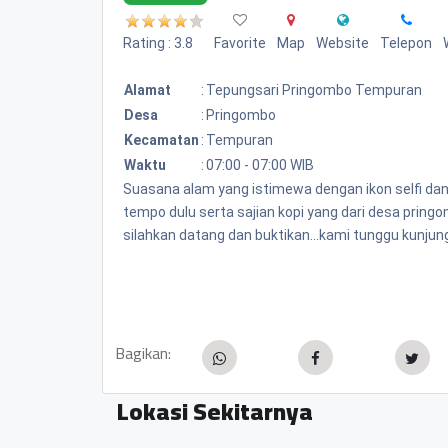
Rating : 3.8
Favorite
Map
Website
Telepon
Alamat
:
Tepungsari Pringombo Tempuran
Desa
:
Pringombo
Kecamatan
:
Tempuran
Waktu
:
07:00 - 07:00 WIB
Suasana alam yang istimewa dengan ikon selfi da
tempo dulu serta sajian kopi yang dari desa pring
silahkan datang dan buktikan...kami tunggu kunjung
Bagikan:
Lokasi Sekitarnya