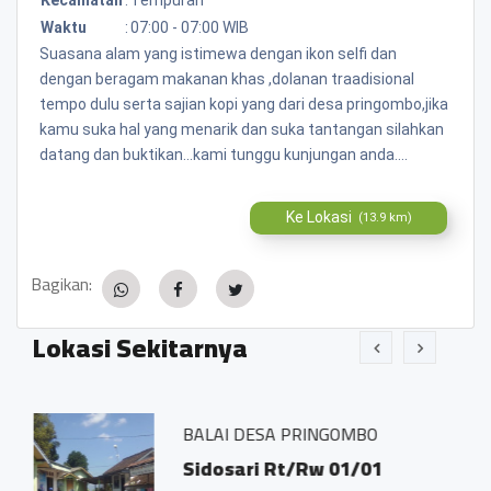
Waktu
:
07:00 - 07:00 WIB
Suasana alam yang istimewa dengan ikon selfi dan
dengan beragam makanan khas ,dolanan traadisional
tempo dulu serta sajian kopi yang dari desa pringombo,jika
kamu suka hal yang menarik dan suka tantangan silahkan
datang dan buktikan...kami tunggu kunjungan anda....
Ke Lokasi
(13.9 km)
Bagikan:
Lokasi Sekitarnya
BALAI DESA PRINGOMBO
Sidosari Rt/Rw 01/01