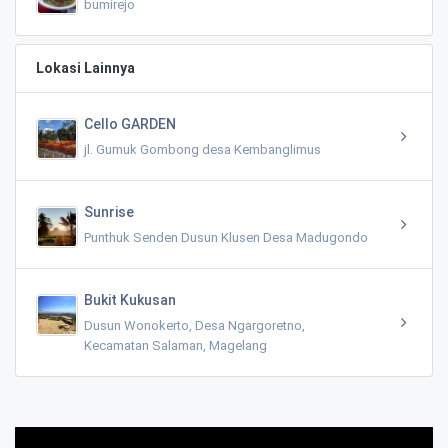
bumirejo
Lokasi Lainnya
Cello GARDEN
jl. Gumuk Gombong desa Kembanglimus
Sunrise
Punthuk Senden Dusun Klusen Desa Madugondo
Bukit Kukusan
Dusun Wonokerto, Desa Ngargoretno,
Kecamatan Salaman, Magelang