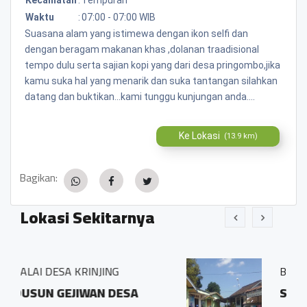
Waktu
:
07:00 - 07:00 WIB
Suasana alam yang istimewa dengan ikon selfi dan
dengan beragam makanan khas ,dolanan traadisional
tempo dulu serta sajian kopi yang dari desa pringombo,jika
kamu suka hal yang menarik dan suka tantangan silahkan
datang dan buktikan...kami tunggu kunjungan anda....
Ke Lokasi
(13.9 km)
Bagikan:
Lokasi Sekitarnya
G
BALAI DESA PRINGOMBO
DESA
Sidosari Rt/Rw 01/01