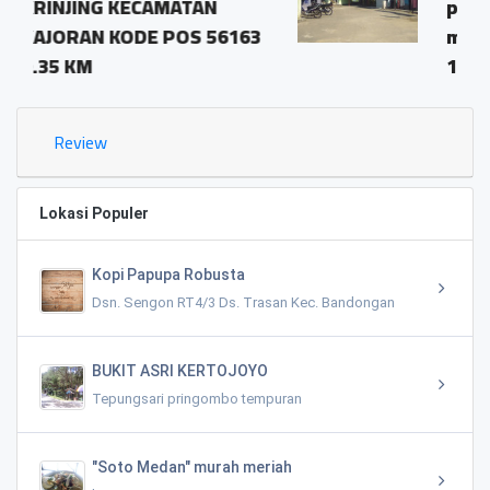
TAN
pringombo tempuran
S 56163
magelang.56161
1.03 KM
Review
Lokasi Populer
Kopi Papupa Robusta
Dsn. Sengon RT4/3 Ds. Trasan Kec. Bandongan
BUKIT ASRI KERTOJOYO
Tepungsari pringombo tempuran
"Soto Medan" murah meriah