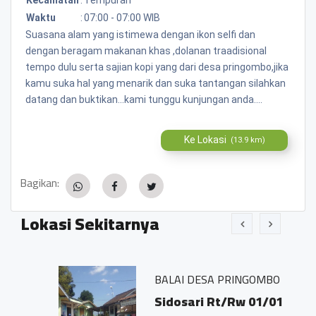
Waktu
:
07:00 - 07:00 WIB
Suasana alam yang istimewa dengan ikon selfi dan
dengan beragam makanan khas ,dolanan traadisional
tempo dulu serta sajian kopi yang dari desa pringombo,jika
kamu suka hal yang menarik dan suka tantangan silahkan
datang dan buktikan...kami tunggu kunjungan anda....
Ke Lokasi
(13.9 km)
Bagikan:
Lokasi Sekitarnya
BALAI DESA PRINGOMBO
Sidosari Rt/Rw 01/01