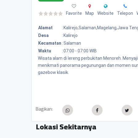
Favorite
Map
Website
Telepon
Alamat
:
Kalirejo,salaman,magelang,jawa Ten
Desa
:
Kalirejo
Kecamatan
:
Salaman
Waktu
:
07:00 - 07:00 WIB
Wisata alam di lereng perbukitan Menoreh. Menyaj
menikmati panorama pegunungan dan momen sunse
gazebow klasik.
Bagikan:
Lokasi Sekitarnya