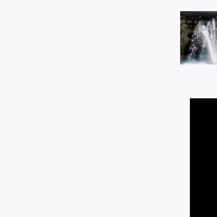
Mata Air Sendang
Karangkulon, Kalirejo
1.12 KM