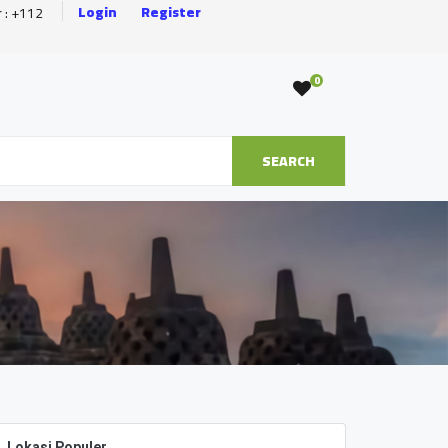
Login
Register
r : +112
0
SEARCH
Lokasi Populer