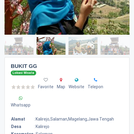
BUKIT GG
Lokasi Wisata
Favorite
Map
Website
Telepon
Whatsapp
Alamat
:
Kalirejo,salaman,magelang,jawa Tengah
Desa
:
Kalirejo
Kecamatan
:
Salaman