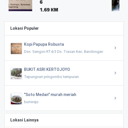
Salaman
KM
1.12 KM
Lokasi Populer
Kopi Papupa Robusta
Dsn. Sengon RT4/3 Ds. Trasan Kec. Bandongan
BUKIT ASRI KERTOJOYO
Tepungsari pringombo tempuran
"Soto Medan" murah meriah
bumirejo
Lokasi Lainnya