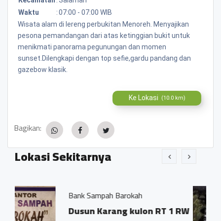
Waktu
:
07:00 - 07:00 WIB
Wisata alam di lereng perbukitan Menoreh. Menyajikan
pesona pemandangan dari atas ketinggian bukit untuk
menikmati panorama pegunungan dan momen
sunset.Dilengkapi dengan top sefie,gardu pandang dan
gazebow klasik.
Ke Lokasi
(10.0 km)
Bagikan:
Lokasi Sekitarnya
ampah Barokah
Mata Air Senda
 Karang kulon RT 1 RW
Karangkulon,