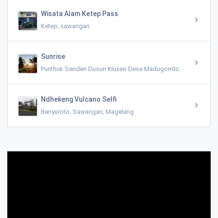
Wisata Alam Ketep Pass
Ketep, sawangan
Sunrise
Punthuk Senden Dusun Klusen Desa Madugondo
Ndhekeng Vulcano Selfi
Banyuroto, Sawangan, Magelang