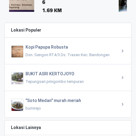
Salaman
KM
1.12 KM
Lokasi Populer
Kopi Papupa Robusta
Dsn. Sengon RT4/3 Ds. Trasan Kec. Bandongan
BUKIT ASRI KERTOJOYO
Tepungsari pringombo tempuran
"Soto Medan" murah meriah
bumirejo
Lokasi Lainnya