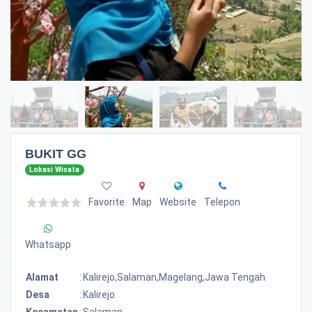
BUKIT GG
Lokasi Wisata
Favorite
Map
Website
Telepon
Whatsapp
Alamat
:
Kalirejo,salaman,magelang,jawa Tengah
Desa
:
Kalirejo
Kecamatan
:
Salaman