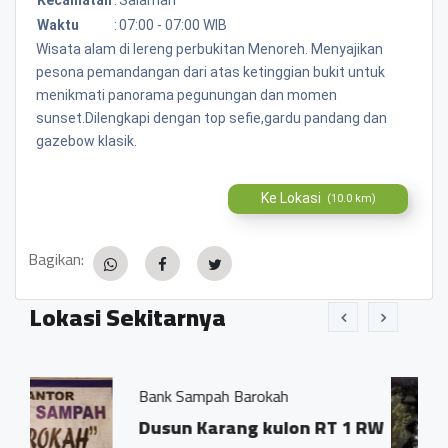
Waktu
:
07:00 - 07:00 WIB
Wisata alam di lereng perbukitan Menoreh. Menyajikan
pesona pemandangan dari atas ketinggian bukit untuk
menikmati panorama pegunungan dan momen
sunset.Dilengkapi dengan top sefie,gardu pandang dan
gazebow klasik.
Ke Lokasi
(10.0 km)
Bagikan:
Lokasi Sekitarnya
ampah Barokah
Mata Air Senda
 Karang kulon RT 1 RW
Karangkulon,