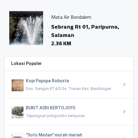
Mata Air Bondalem
Mata Ai
Sebrang Rt 01, Paripurno,
Kebon
Salaman
Parip
2.36 KM
1.31 
Lokasi Populer
Kopi Papupa Robusta
Dsn. Sengon RT4/3 Ds. Trasan Kec. Bandongan
BUKIT ASRI KERTOJOYO
Tepungsari pringombo tempuran
"Soto Medan" murah meriah