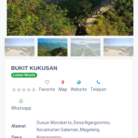
BUKIT KUKUSAN
Lokasi Wisata
Favorite
Map
Website
Telepon
Whatsapp
Dusun Wonokerto, Desa Ngargoretno,
Alamat
:
Kecamatan Salaman, Magelang
Desa
:
Ngargoretno