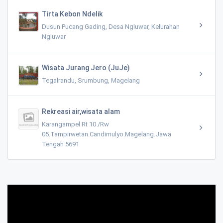
Tirta Kebon Ndelik
Dusun Pucang Gading, Desa Ngluwar, Kelurahan
Ngluwar
Wisata Jurang Jero (JuJe)
Tegalrandu, Srumbung, Magelang
Rekreasi air,wisata alam
Karangampel Rt 10 /Rw
05.Tampirwetan.Candimulyo.Magelang.Jawa
Tengah 5691