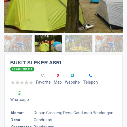
BUKIT SLEKER ASRI
Lokasi Wisata
Favorite
Map
Website
Telepon
Whatsapp
Alamat
:
Dusun Grenjeng Desa Gandusari Bandongan
Desa
:
Gandusari
Kecamatan
:
Bandongan