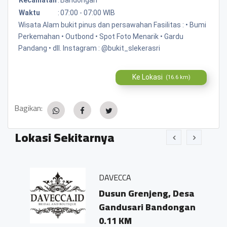
Waktu
:
07:00 - 07:00 WIB
Wisata Alam bukit pinus dan persawahan Fasilitas : • Bumi
Perkemahan • Outbond • Spot Foto Menarik • Gardu
Pandang • dll. Instagram : @bukit_slekerasri
Ke Lokasi
(16.6 km)
Bagikan:
Lokasi Sekitarnya
DAVECCA
Dusun Grenjeng, Desa
Gandusari Bandongan
0.11 KM