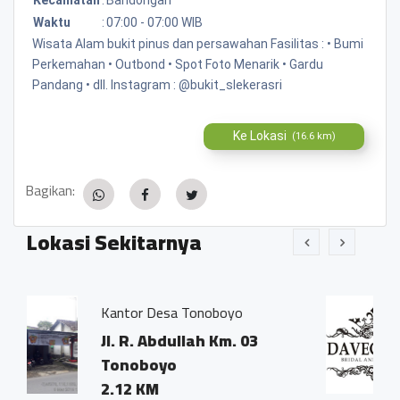
Waktu
:
07:00 - 07:00 WIB
Wisata Alam bukit pinus dan persawahan Fasilitas : • Bumi
Perkemahan • Outbond • Spot Foto Menarik • Gardu
Pandang • dll. Instagram : @bukit_slekerasri
Ke Lokasi
(16.6 km)
Bagikan:
Lokasi Sekitarnya
a Tonoboyo
DAVECCA
ullah Km. 03
Dusun Grenjeng,
o
Gandusari Band
0.11 KM