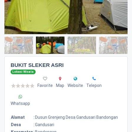
BUKIT SLEKER ASRI
Lokasi Wisata
Favorite
Map
Website
Telepon
Whatsapp
Alamat
:
Dusun Grenjeng Desa Gandusari Bandongan
Desa
:
Gandusari
Kecamatan
:
Bandongan