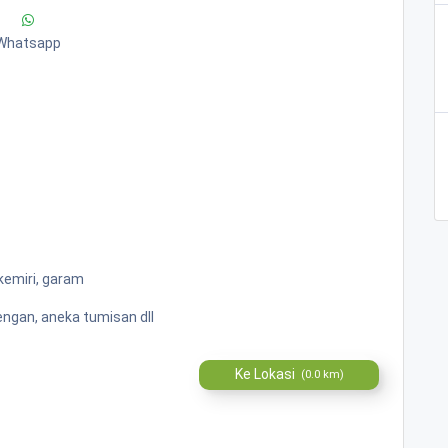
Whatsapp
kemiri, garam
rengan, aneka tumisan dll
Ke Lokasi
(0.0 km)