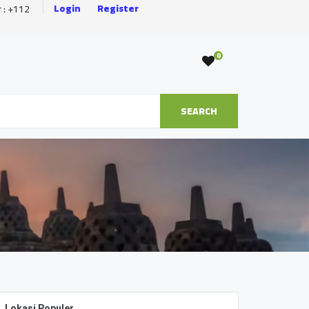
Login
Register
r : +112
0
SEARCH
Lokasi Populer