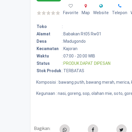
Favorite
Map
Website
Telepon
Toko
:
Alamat
:
Babakan Rt05 Rw01
Desa
:
Madugondo
Kecamatan
:
Kajoran
Waktu
:
07:00 - 20:00 WIB
Status
:
PRODUK DAPAT DIPESAN
Stok Produk
:
TERBATAS
Komposisi : bawang putih, bawang merah, merica, 
Kegunaan : nasi, goreng, sop, olahan mie, soto, go
Bagikan: