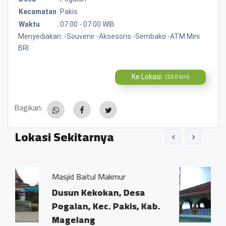
Kecamatan
:
Pakis
Waktu
:
07:00 - 07:00 WIB
Menyediakan: -Souvenir -Aksesoris -Sembako -ATM Mini
BRI
Ke Lokasi
(23.0 km)
Bagikan:
Lokasi Sekitarnya
l Makmur
Masjid Dusun Gerotan
okan, Desa
Dusun Gerotan
ec. Pakis, Kab.
0.21 KM