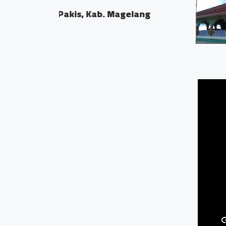
lang
Dusun Gerotan
0.21 KM