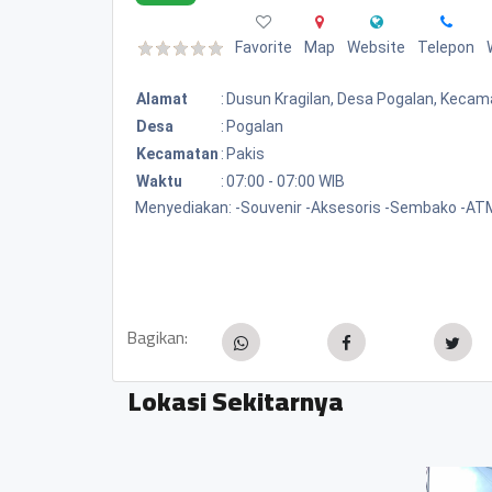
Favorite
Map
Website
Telepon
Alamat
:
Dusun Kragilan, Desa Pogalan, Keca
Desa
:
Pogalan
Kecamatan
:
Pakis
Waktu
:
07:00 - 07:00 WIB
Menyediakan: -Souvenir -Aksesoris -Sembako -ATM
Bagikan:
Lokasi Sekitarnya
Masjid Dusun Gerotan