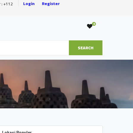
Login
Register
r : +112
0
SEARCH
Lokasi Populer