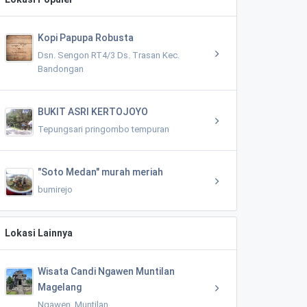
Kopi Papupa Robusta
Dsn. Sengon RT4/3 Ds. Trasan Kec.
Bandongan
BUKIT ASRI KERTOJOYO
Tepungsari pringombo tempuran
"Soto Medan" murah meriah
bumirejo
Lokasi Lainnya
Wisata Candi Ngawen Muntilan
Magelang
Ngawen, Muntilan