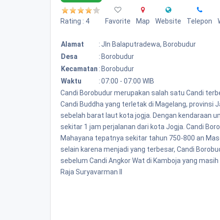
Rating : 4
Favorite
Map
Website
Telepon
Alamat
:
Jln Balaputradewa, Borobudur
Desa
:
Borobudur
Kecamatan
:
Borobudur
Waktu
:
07:00 - 07:00 WIB
Candi Borobudur merupakan salah satu Candi terbe
Candi Buddha yang terletak di Magelang, provinsi 
sebelah barat laut kota jogja. Dengan kendaraa
sekitar 1 jam perjalanan dari kota Jogja. Candi B
Mahayana tepatnya sekitar tahun 750-800 an Mase
selain karena menjadi yang terbesar, Candi Borobu
sebelum Candi Angkor Wat di Kamboja yang masih b
Raja Suryavarman II