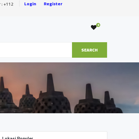
Login
Register
r : +112
0
SEARCH
Lokasi Populer