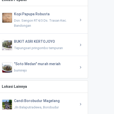
Kopi Papupa Robusta
Dsn. Sengon RT4/3 Ds. Trasan Kec.
Bandongan
BUKIT ASRI KERTOJOYO
Tepungsari pringombo tempuran
"Soto Medan" murah meriah
bumirejo
Lokasi Lainnya
Candi Borobudur Magelang
Jln Balaputradewa, Borobudur