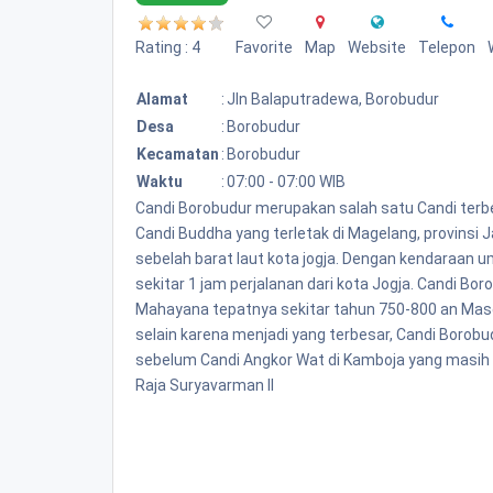
Rating : 4
Favorite
Map
Website
Telepon
Alamat
:
Jln Balaputradewa, Borobudur
Desa
:
Borobudur
Kecamatan
:
Borobudur
Waktu
:
07:00 - 07:00 WIB
Candi Borobudur merupakan salah satu Candi terbe
Candi Buddha yang terletak di Magelang, provinsi 
sebelah barat laut kota jogja. Dengan kendaraa
sekitar 1 jam perjalanan dari kota Jogja. Candi B
Mahayana tepatnya sekitar tahun 750-800 an Mase
selain karena menjadi yang terbesar, Candi Borobu
sebelum Candi Angkor Wat di Kamboja yang masih b
Raja Suryavarman II