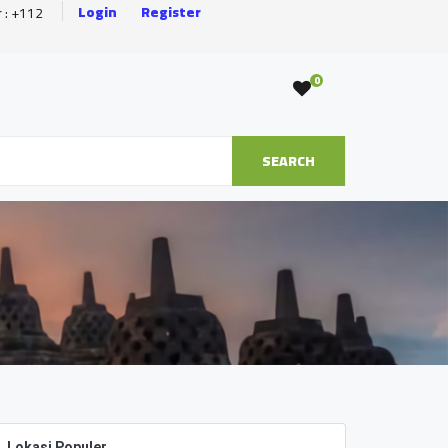
Login
Register
r : +112
0
SEARCH
Lokasi Populer