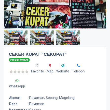
CEKER KUPAT "CEKUPAT"
Produk UMKM
Favorite
Map
Website
Telepon
Whatsapp
Alamat
:
Payaman, Secang, Magelang
Desa
:
Payaman
Kecamatan
:
Secang