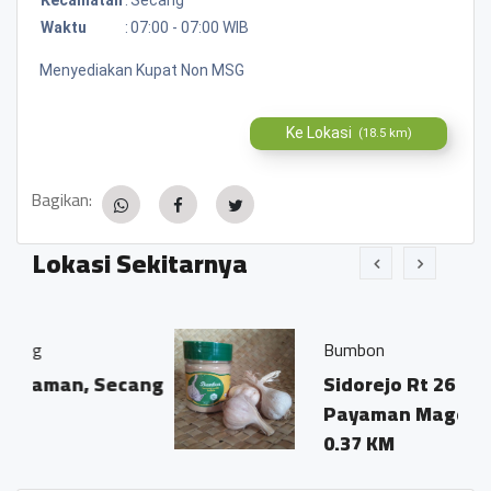
Waktu
:
07:00 - 07:00 WIB
Menyediakan Kupat Non MSG
Ke Lokasi
(18.5 km)
Bagikan:
Lokasi Sekitarnya
Bumbon
 Secang
Sidorejo Rt 26 Rw 12
Payaman Magelang 56195
0.37 KM