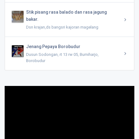
Stik pisang rasa balado dan rasa jagung
bakar.
Dsn krajan,ds bangsri kajoran magelang
Jenang Pepaya Borobudur
Dusun Sodongan, rt 13 rw 05, Bumiharjo,
Borobudur