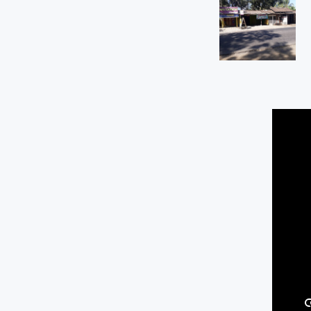
-
0.24 KM