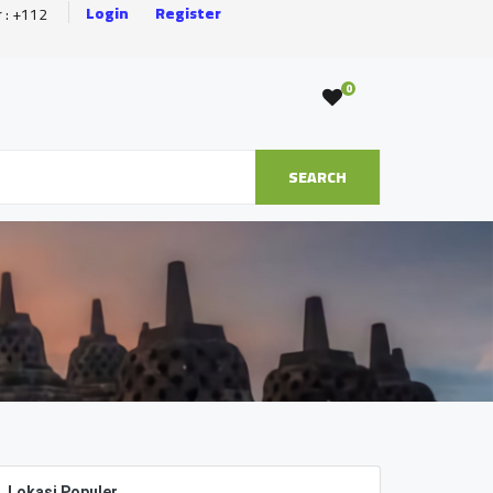
Login
Register
r : +112
0
SEARCH
Lokasi Populer