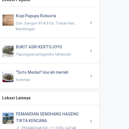
Kopi Papupa Robusta
Dsn. Sengon RT4/3 Ds. Trasan Kec.
Bandongan
BUKIT ASRI KERTOJOYO
Tepungsari pringombo tempuran
"Soto Medan" murah meriah
bumirejo
Lokasi Lainnya
PEMANDIAN SENDHANG HAGENG
TIRTA KENCANA
JL. PEMANDIAN NO. 17, DSN. GATAK