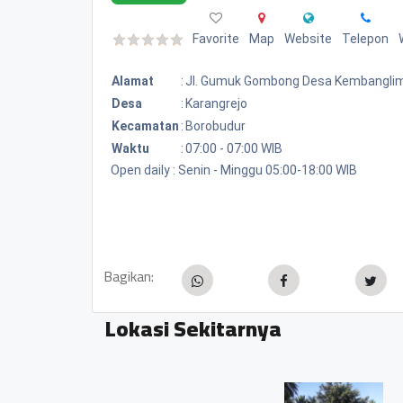
Favorite
Map
Website
Telepon
Alamat
:
Jl. Gumuk Gombong Desa Kembangli
Desa
:
Karangrejo
Kecamatan
:
Borobudur
Waktu
:
07:00 - 07:00 WIB
Open daily : Senin - Minggu 05:00-18:00 WIB
Bagikan:
Lokasi Sekitarnya
Permata Laundry