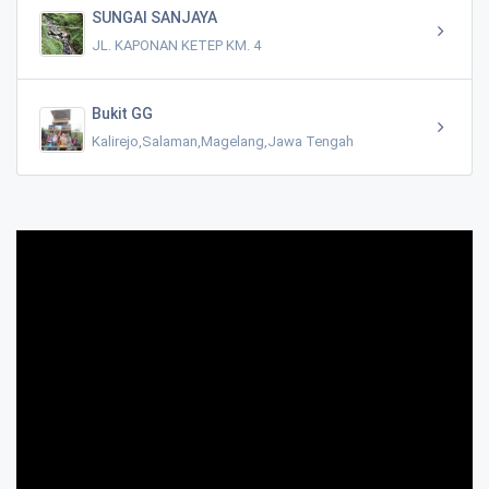
SUNGAI SANJAYA
JL. KAPONAN KETEP KM. 4
Bukit GG
Kalirejo,Salaman,Magelang,Jawa Tengah