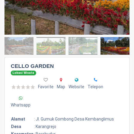
CELLO GARDEN
Lokasi Wisata
Favorite
Map
Website
Telepon
Whatsapp
Alamat
:
Jl. Gumuk Gombong Desa Kembanglimus
Desa
:
Karangrejo
Kecamatan
:
Borobudur