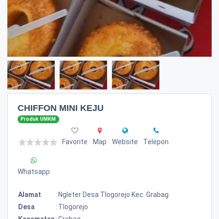
CHIFFON MINI KEJU
Produk UMKM
Favorite
Map
Website
Telepon
Whatsapp
Alamat
:
Ngleter Desa Tlogorejo Kec. Grabag
Desa
:
Tlogorejo
Kecamatan
:
Grabag